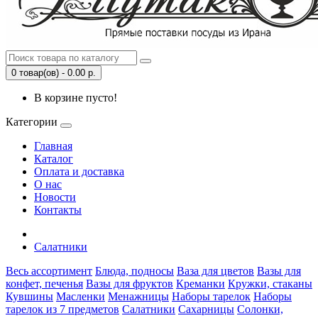
0 товар(ов) - 0.00 р.
В корзине пусто!
Категории
Главная
Каталог
Оплата и доставка
О нас
Новости
Контакты
Салатники
Весь ассортимент
Блюда, подносы
Ваза для цветов
Вазы для
конфет, печенья
Вазы для фруктов
Креманки
Кружки, стаканы
Кувшины
Масленки
Менажницы
Наборы тарелок
Наборы
тарелок из 7 предметов
Салатники
Сахарницы
Солонки,