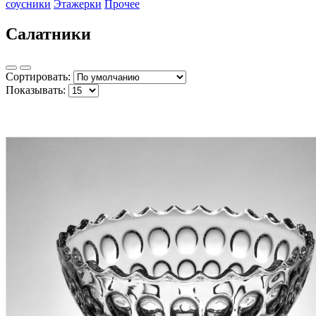
соусники
Этажерки
Прочее
Салатники
Сортировать:
Показывать: